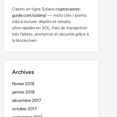
Casino en ligne Solana
cryptocasino-
guide.com/solana/
— mots clés / points
clés à inclure: dépôts et retraits
ultra‑rapides en SOL, frais de transaction
très faibles, anonymat et sécurité grâce à
la blockchain
Archives
février 2018
janvier 2018
décembre 2017
octobre 2017