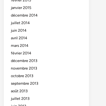
février 2015
janvier 2015
décembre 2014
juillet 2014
juin 2014
avril 2014
mars 2014
février 2014
décembre 2013
novembre 2013
octobre 2013
septembre 2013
août 2013
juillet 2013