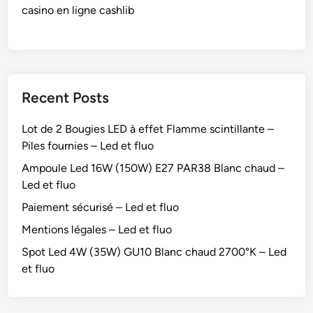
casino en ligne cashlib
Recent Posts
Lot de 2 Bougies LED à effet Flamme scintillante –
Piles fournies – Led et fluo
Ampoule Led 16W (150W) E27 PAR38 Blanc chaud –
Led et fluo
Paiement sécurisé – Led et fluo
Mentions légales – Led et fluo
Spot Led 4W (35W) GU10 Blanc chaud 2700°K – Led
et fluo