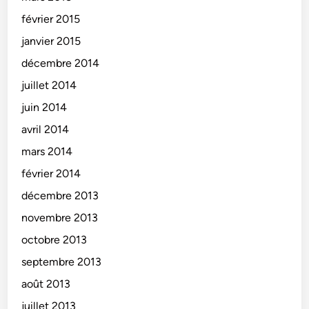
février 2015
janvier 2015
décembre 2014
juillet 2014
juin 2014
avril 2014
mars 2014
février 2014
décembre 2013
novembre 2013
octobre 2013
septembre 2013
août 2013
juillet 2013