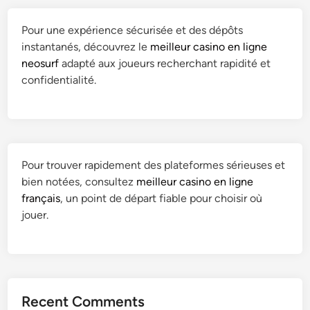
Pour une expérience sécurisée et des dépôts
instantanés, découvrez le
meilleur casino en ligne
neosurf
adapté aux joueurs recherchant rapidité et
confidentialité.
Pour trouver rapidement des plateformes sérieuses et
bien notées, consultez
meilleur casino en ligne
français
, un point de départ fiable pour choisir où
jouer.
Recent Comments