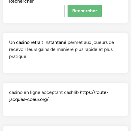
Rechercher
Rechercher
Un
casino retrait instantané
permet aux joueurs de
recevoir leurs gains de manière plus rapide et plus
pratique.
casino en ligne acceptant cashlib
https://route-
jacques-coeur.org/