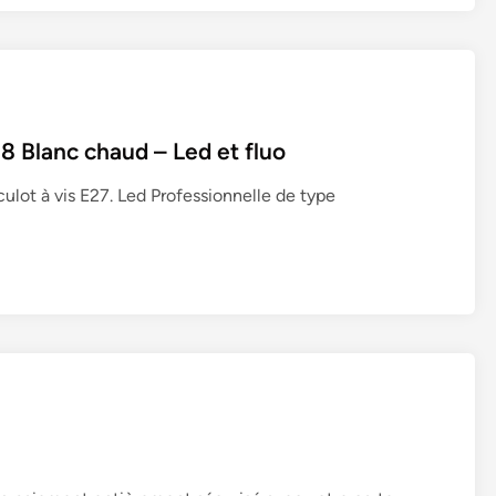
2
B
o
u
g
Blanc chaud – Led et fluo
i
e
lot à vis E27. Led Professionnelle de type
s
L
E
D
à
e
f
f
e
t
F