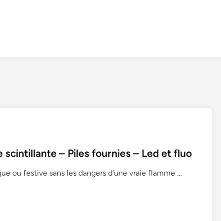
cintillante – Piles fournies – Led et fluo
L
ue ou festive sans les dangers d’une vraie flamme …
o
t
d
e