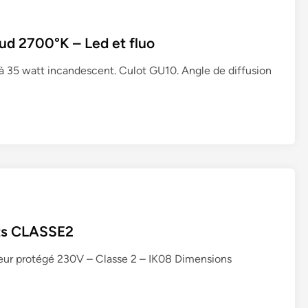
i
l
d 2700°K – Led et fluo
e
s
 à 35 watt incandescent. Culot GU10. Angle de diffusion
f
o
u
r
n
i
e
s
–
L
lts CLASSE2
e
d
ur protégé 230V – Classe 2 – IK08 Dimensions
e
t
f