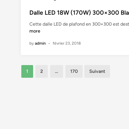
o
s
Dalle LED 18W (170W) 300×300 Blan
t
Cette dalle LED de plafond en 300×300 est dest
e
more
d
i
by
admin
•
février 23, 2018
n
Pagination
1
2
…
170
Suivant
des
publications