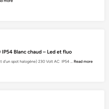
ad more
0
B
l
a
n
c
c
h
a
P54 Blanc chaud – Led et fluo
u
d
A
tt d’un spot halogène) 230 Volt AC IP54 …
Read more
2
p
7
p
0
l
0
i
°
q
K
u
–
e
L
m