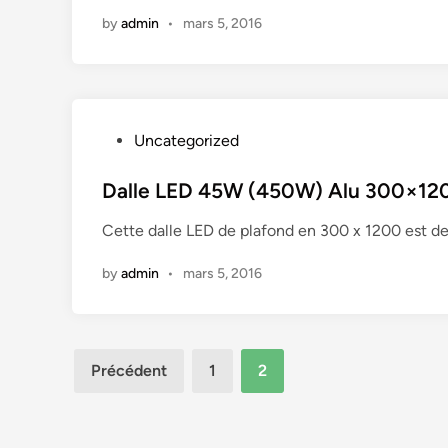
r
P
i
g
by
admin
•
mars 5, 2016
o
6
n
e
j
7
n
e
(
t
c
g
b
t
a
P
Uncategorized
r
e
i
o
o
u
n
s
Dalle LED 45W (450W) Alu 300×1200 
s
r
e
t
s
L
s
Cette dalle LED de plafond en 300 x 1200 est d
e
é
e
i
d
–
d
l
by
admin
•
mars 5, 2016
i
L
1
i
n
e
0
c
d
W
o
e
Pagination
(
n
Précédent
1
2
t
é
des
e
f
q
)
publications
l
u
R