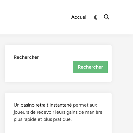
Switch
Accueil
Open
to
Search
dark
mode
Rechercher
Rechercher
Un
casino retrait instantané
permet aux
joueurs de recevoir leurs gains de manière
plus rapide et plus pratique.