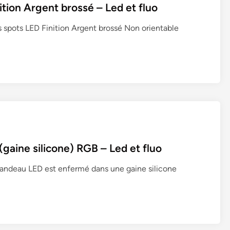
tion Argent brossé – Led et fluo
e
u
d
r
s spots LED Finition Argent brossé Non orientable
e
a
t
l
f
e
l
L
u
E
o
D
C
O
B
6
aine silicone) RGB – Led et fluo
W
ndeau LED est enfermé dans une gaine silicone
(
6
0
W
)