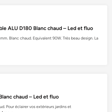
L
E
D
4
le ALU D180 Blanc chaud – Led et fluo
5
W
mm. Blanc chaud. Equivalent 90W. Très beau design. La
(
4
5
0
W
)
6
0
0
×
lanc chaud – Led et fluo
6
. Pour éclairer vos extérieurs jardins et
0