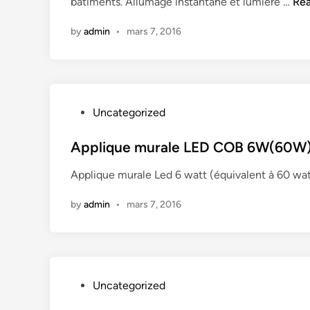
P
bâtiments. Allumage instantané et lumière …
Re
d
D
r
i
1
by
admin
•
mars 7, 2016
o
n
0
j
W
e
(
c
9
t
0
P
Uncategorized
e
W
o
u
)
s
Applique murale LED COB 6W(60W) I
r
e
t
L
Applique murale Led 6 watt (équivalent à 60 wa
n
e
e
c
d
d
by
admin
•
mars 7, 2016
a
i
1
s
n
0
t
W
r
(
a
9
P
Uncategorized
b
5
o
l