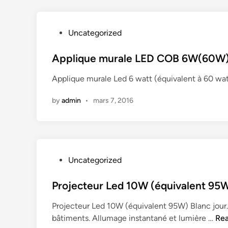
–
x
–
a
L
e
L
u
e
R
P
Uncategorized
e
L
d
o
o
d
E
e
n
s
Applique murale LED COB 6W(60W) I
e
D
t
d
t
t
P
f
Applique murale Led 6 watt (équivalent à 60 wa
D
e
f
r
l
8
d
l
o
by
admin
•
mars 7, 2016
u
1
i
u
3
o
F
n
o
6
i
W
n
(
i
2
P
Uncategorized
t
8
o
i
0
s
Projecteur Led 10W (équivalent 95W)
o
W
t
n
Projecteur Led 10W (équivalent 95W) Blanc jour. P
)
e
A
P
bâtiments. Allumage instantané et lumière …
Re
I
d
r