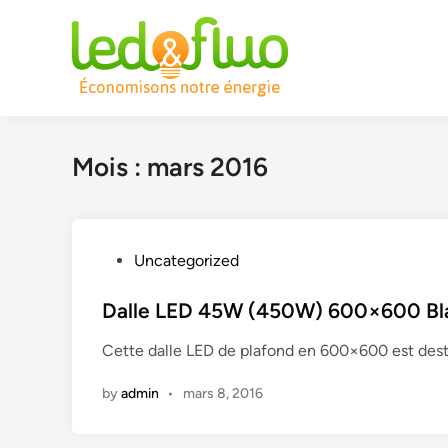
Skip
to
content
Mois :
mars 2016
P
Uncategorized
o
s
Dalle LED 45W (450W) 600×600 Bla
t
Cette dalle LED de plafond en 600×600 est dest
e
d
by
admin
•
mars 8, 2016
i
n