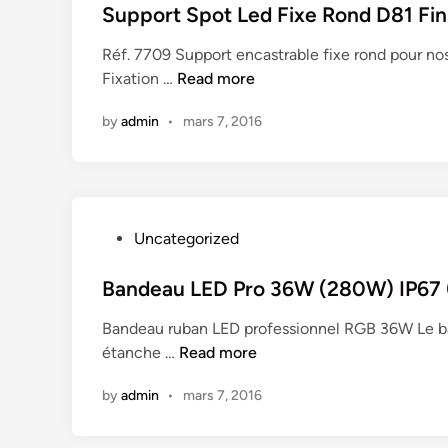
W
s
Support Spot Led Fixe Rond D81 Fini
e
)
t
A
Réf. 7709 Support encastrable fixe rond pour no
e
e
L
S
Fixation …
Read more
x
d
U
u
t
i
D
by
admin
•
mars 7, 2016
p
I
n
1
p
P
8
o
6
0
r
5
B
t
B
P
Uncategorized
l
S
l
o
a
p
a
s
Bandeau LED Pro 36W (280W) IP67 (g
n
o
n
t
c
t
c
Bandeau ruban LED professionnel RGB 36W Le ba
e
c
L
c
B
étanche …
Read more
d
h
e
h
a
i
a
d
a
by
admin
•
mars 7, 2016
n
n
u
F
u
d
d
i
d
e