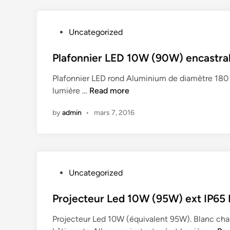
P
Uncategorized
o
s
Plafonnier LED 10W (90W) encastrab
t
Plafonnier LED rond Aluminium de diamètre 180 
e
P
lumière …
Read more
d
l
i
by
admin
•
mars 7, 2016
a
n
f
o
n
n
P
Uncategorized
i
o
e
s
Projecteur Led 10W (95W) ext IP65 B
r
t
L
Projecteur Led 10W (équivalent 95W). Blanc chaud
e
E