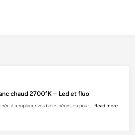
nc chaud 2700°K – Led et fluo
D
inée à remplacer vos blocs néons ou pour …
Read more
a
l
l
e