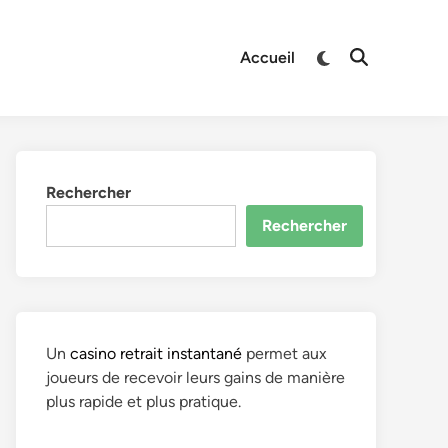
Switch
Accueil
Open
to
Search
dark
mode
Rechercher
Rechercher
Un
casino retrait instantané
permet aux
joueurs de recevoir leurs gains de manière
plus rapide et plus pratique.