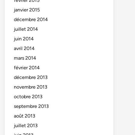
février 2015
janvier 2015
décembre 2014
juillet 2014
juin 2014
avril 2014
mars 2014
février 2014
décembre 2013
novembre 2013
octobre 2013
septembre 2013
août 2013
juillet 2013