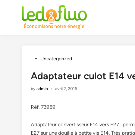
Skip
to
content
Posted
Uncategorized
in
Adaptateur culot E14 ve
by
admin
•
avril 2, 2016
Réf. 73989
Adaptateur convertisseur E14 vers E27 : perm
E27 sur une douille à petite vis E14. Très pra