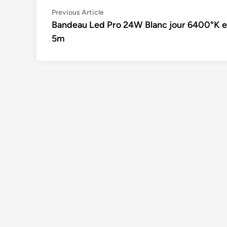
Navigation
Previous
Previous Article
article:
Bandeau Led Pro 24W Blanc jour 6400°K 
de
5m
l’article