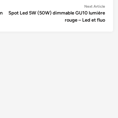
Next
Next Article
article:
en
Spot Led 5W (50W) dimmable GU10 lumière
rouge – Led et fluo