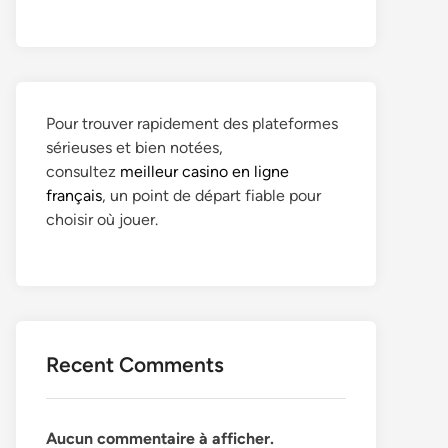
Pour trouver rapidement des plateformes
sérieuses et bien notées,
consultez
meilleur casino en ligne
français
, un point de départ fiable pour
choisir où jouer.
Recent Comments
Aucun commentaire à afficher.