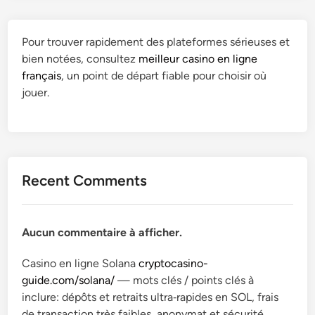
Pour trouver rapidement des plateformes sérieuses et
bien notées, consultez
meilleur casino en ligne
français
, un point de départ fiable pour choisir où
jouer.
Recent Comments
Aucun commentaire à afficher.
Casino en ligne Solana
cryptocasino-
guide.com/solana/
— mots clés / points clés à
inclure: dépôts et retraits ultra‑rapides en SOL, frais
de transaction très faibles, anonymat et sécurité