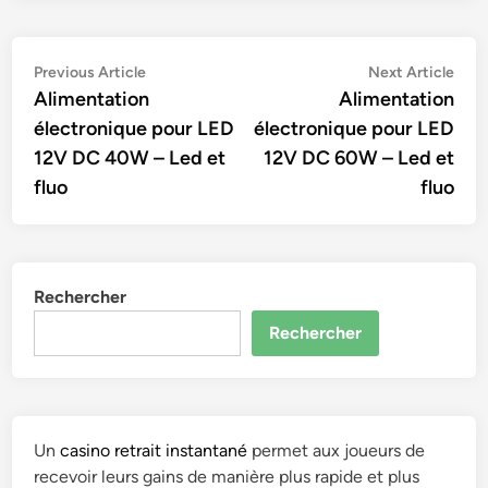
Navigation
Previous
Nex
Previous Article
Next Article
article:
artic
Alimentation
Alimentation
de
électronique pour LED
électronique pour LED
l’article
12V DC 40W – Led et
12V DC 60W – Led et
fluo
fluo
Rechercher
Rechercher
Un
casino retrait instantané
permet aux joueurs de
recevoir leurs gains de manière plus rapide et plus