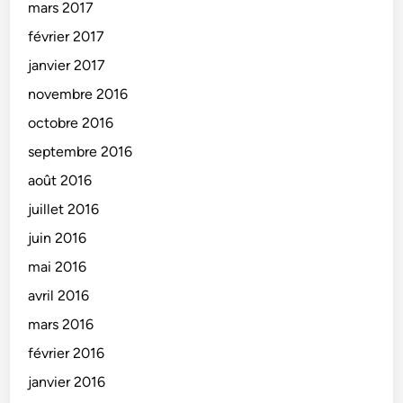
mars 2017
février 2017
janvier 2017
novembre 2016
octobre 2016
septembre 2016
août 2016
juillet 2016
juin 2016
mai 2016
avril 2016
mars 2016
février 2016
janvier 2016