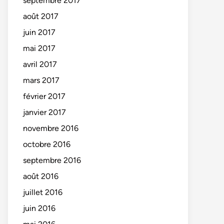
septembre 2017
août 2017
juin 2017
mai 2017
avril 2017
mars 2017
février 2017
janvier 2017
novembre 2016
octobre 2016
septembre 2016
août 2016
juillet 2016
juin 2016