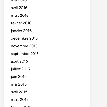
mai 2016
avril 2016
mars 2016
février 2016
janvier 2016
décembre 2015
novembre 2015
septembre 2015
août 2015
juillet 2015
juin 2015
mai 2015
avril 2015
mars 2015