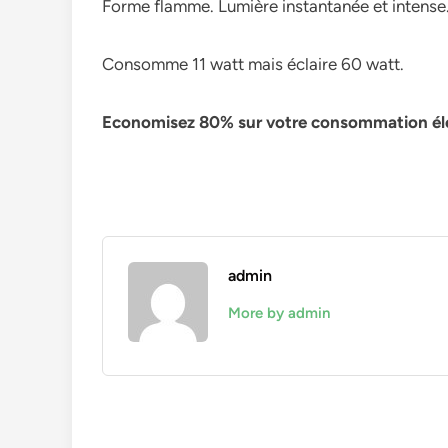
Forme flamme. Lumière instantanée et intense
Consomme 11 watt mais éclaire 60 watt.
Economisez 80% sur votre consommation éle
admin
More by admin