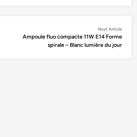
Next
Next Article
article:
Ampoule fluo compacte 11W E14 Forme
spirale – Blanc lumière du jour