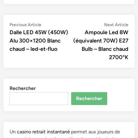
Navigation
Previous
Nex
Previous Article
Next Article
article:
artic
Dalle LED 45W (450W)
Ampoule Led 8W
de
Alu 300×1200 Blanc
(équivalent 70W) E27
l’article
chaud – led-et-fluo
Bulb – Blanc chaud
2700°K
Rechercher
Rechercher
Un
casino retrait instantané
permet aux joueurs de