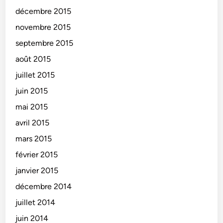
décembre 2015
novembre 2015
septembre 2015
août 2015
juillet 2015
juin 2015
mai 2015
avril 2015
mars 2015
février 2015
janvier 2015
décembre 2014
juillet 2014
juin 2014