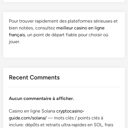
Pour trouver rapidement des plateformes sérieuses et
bien notées, consultez
meilleur casino en ligne
français
, un point de départ fiable pour choisir où
jouer.
Recent Comments
Aucun commentaire à afficher.
Casino en ligne Solana
cryptocasino-
guide.com/solana/
— mots clés / points clés à
inclure: dépôts et retraits ultra‑rapides en SOL, frais