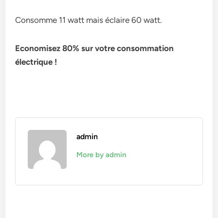
Consomme 11 watt mais éclaire 60 watt.
Economisez 80% sur votre consommation
électrique !
admin
More by admin