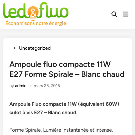
Skip
to
Mai
Open
content
Men
Search
Posted
Uncategorized
in
Ampoule fluo compacte 11W
E27 Forme Spirale – Blanc chaud
by
admin
•
mars 25, 2015
Ampoule Fluo compacte 11W (équivalent 60W)
culot à vis E27 – Blanc chaud.
Forme Spirale. Lumière instantanée et intense.