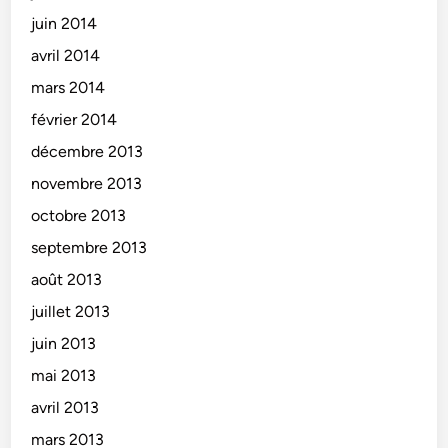
juin 2014
avril 2014
mars 2014
février 2014
décembre 2013
novembre 2013
octobre 2013
septembre 2013
août 2013
juillet 2013
juin 2013
mai 2013
avril 2013
mars 2013