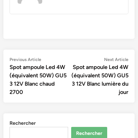
Navigation
Previous
Nex
Previous Article
Next Article
article:
artic
Spot ampoule Led 4W
Spot ampoule Led 4W
de
(équivalent 50W) GU5
(équivalent 50W) GU5
l’article
3 12V Blanc chaud
3 12V Blanc lumière du
2700
jour
Rechercher
Rechercher