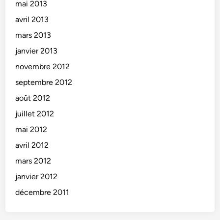
mai 2013
avril 2013
mars 2013
janvier 2013
novembre 2012
septembre 2012
août 2012
juillet 2012
mai 2012
avril 2012
mars 2012
janvier 2012
décembre 2011