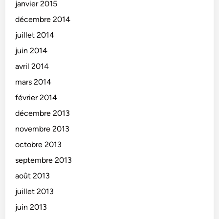
janvier 2015
décembre 2014
juillet 2014
juin 2014
avril 2014
mars 2014
février 2014
décembre 2013
novembre 2013
octobre 2013
septembre 2013
août 2013
juillet 2013
juin 2013