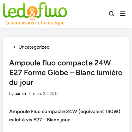
Skip
to
Mai
Open
content
Men
Search
Posted
Uncategorized
in
Ampoule fluo compacte 24W
E27 Forme Globe – Blanc lumière
du jour
by
admin
•
mars 25, 2015
Ampoule Fluo compacte 24W (équivalent 130W)
culot à vis E27 – Blanc jour.