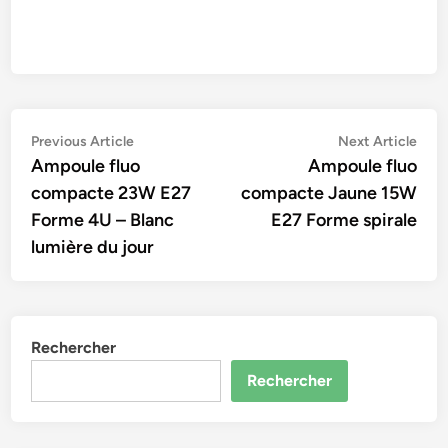
Navigation
Previous
Nex
Previous Article
Next Article
article:
artic
Ampoule fluo
Ampoule fluo
de
compacte 23W E27
compacte Jaune 15W
l’article
Forme 4U – Blanc
E27 Forme spirale
lumière du jour
Rechercher
Rechercher