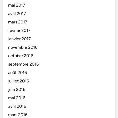
mai 2017
avril 2017
mars 2017
février 2017
janvier 2017
novembre 2016
octobre 2016
septembre 2016
août 2016
juillet 2016
juin 2016
mai 2016
avril 2016
mars 2016