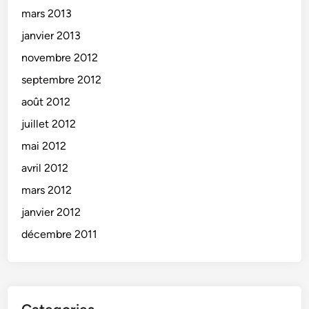
mars 2013
janvier 2013
novembre 2012
septembre 2012
août 2012
juillet 2012
mai 2012
avril 2012
mars 2012
janvier 2012
décembre 2011