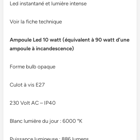
Led instantané et lumière intense
Voir la fiche technique
Ampoule Led 10 watt (équivalent à 90 watt d’une
ampoule à incandescence)
Forme bulb opaque
Culot à vis E27
230 Volt AC – IP40
Blanc lumière du jour : 6000 °K
Puissance lumineuse : 886 lumens