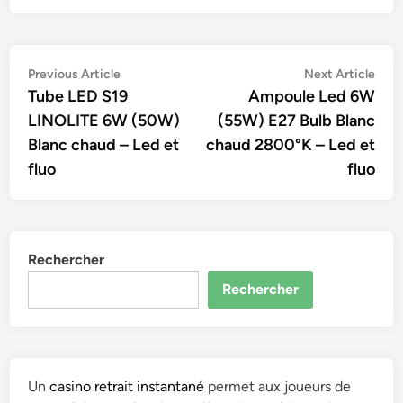
Navigation
Previous
Nex
Previous Article
Next Article
article:
artic
Tube LED S19
Ampoule Led 6W
de
LINOLITE 6W (50W)
(55W) E27 Bulb Blanc
l’article
Blanc chaud – Led et
chaud 2800°K – Led et
fluo
fluo
Rechercher
Rechercher
Un
casino retrait instantané
permet aux joueurs de