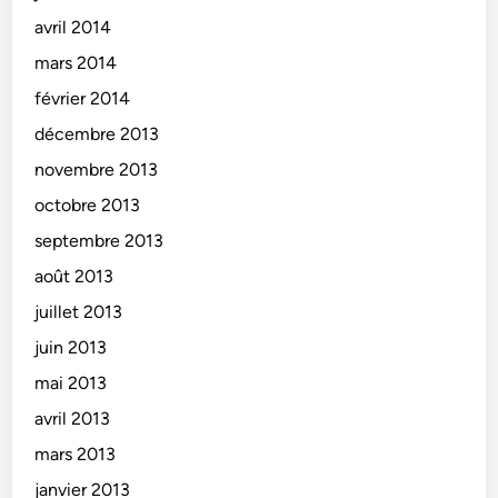
avril 2014
mars 2014
février 2014
décembre 2013
novembre 2013
octobre 2013
septembre 2013
août 2013
juillet 2013
juin 2013
mai 2013
avril 2013
mars 2013
janvier 2013