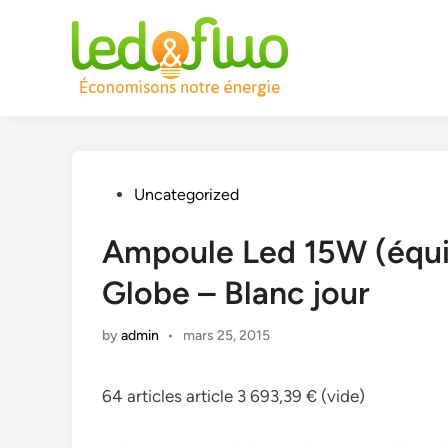
Skip
to
content
Posted
Uncategorized
in
Ampoule Led 15W (équi
Globe – Blanc jour
by
admin
•
mars 25, 2015
64 articles article 3 693,39 € (vide)