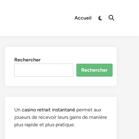
Switch
Accueil
Open
to
Search
dark
mode
Rechercher
Rechercher
Un
casino retrait instantané
permet aux
joueurs de recevoir leurs gains de manière
plus rapide et plus pratique.