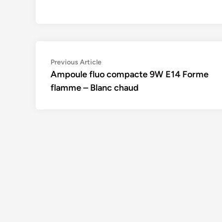
Navigation
Previous
Previous Article
article:
Ampoule fluo compacte 9W E14 Forme
de
flamme – Blanc chaud
l’article