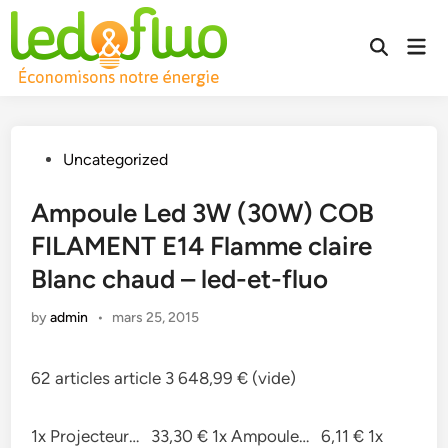
Skip
to
Mai
Open
content
Men
Search
Posted
Uncategorized
in
Ampoule Led 3W (30W) COB
FILAMENT E14 Flamme claire
Blanc chaud – led-et-fluo
by
admin
•
mars 25, 2015
62 articles article 3 648,99 € (vide)
1x Projecteur… 33,30 € 1x Ampoule… 6,11 € 1x