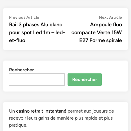
Navigation
Previous
Nex
Previous Article
Next Article
article:
artic
Rail 3 phases Alu blanc
Ampoule fluo
de
pour spot Led 1m – led-
compacte Verte 15W
l’article
et-fluo
E27 Forme spirale
Rechercher
Rechercher
Un
casino retrait instantané
permet aux joueurs de
recevoir leurs gains de manière plus rapide et plus
pratique.