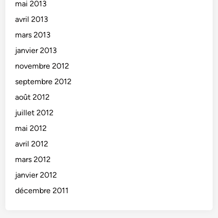
mai 2013
avril 2013
mars 2013
janvier 2013
novembre 2012
septembre 2012
août 2012
juillet 2012
mai 2012
avril 2012
mars 2012
janvier 2012
décembre 2011