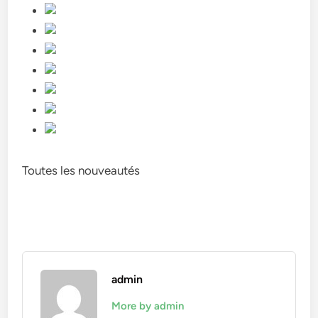
Toutes les nouveautés
admin
More by admin