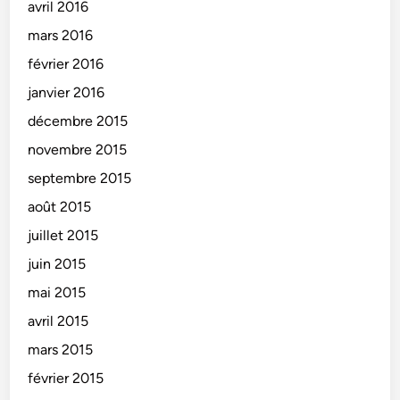
avril 2016
mars 2016
février 2016
janvier 2016
décembre 2015
novembre 2015
septembre 2015
août 2015
juillet 2015
juin 2015
mai 2015
avril 2015
mars 2015
février 2015