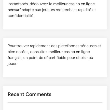
instantanés, découvrez le
meilleur casino en ligne
neosurf
adapté aux joueurs recherchant rapidité et
confidentialité.
Pour trouver rapidement des plateformes sérieuses et
bien notées, consultez
meilleur casino en ligne
français
, un point de départ fiable pour choisir où
jouer.
Recent Comments