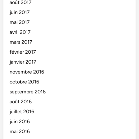
août 2017
juin 2017
mai 2017
avril 2017
mars 2017
février 2017
janvier 2017
novembre 2016
octobre 2016
septembre 2016
août 2016
juillet 2016
juin 2016
mai 2016