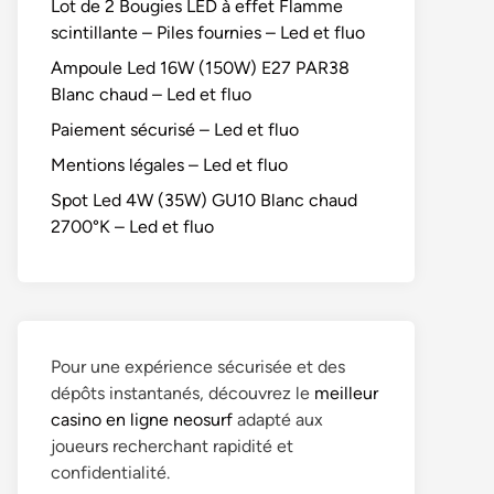
Lot de 2 Bougies LED à effet Flamme
scintillante – Piles fournies – Led et fluo
Ampoule Led 16W (150W) E27 PAR38
Blanc chaud – Led et fluo
Paiement sécurisé – Led et fluo
Mentions légales – Led et fluo
Spot Led 4W (35W) GU10 Blanc chaud
2700°K – Led et fluo
Pour une expérience sécurisée et des
dépôts instantanés, découvrez le
meilleur
casino en ligne neosurf
adapté aux
joueurs recherchant rapidité et
confidentialité.