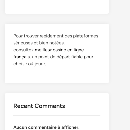
Pour trouver rapidement des plateformes
sérieuses et bien notées,
consultez
meilleur casino en ligne
français
, un point de départ fiable pour
choisir où jouer.
Recent Comments
Aucun commentaire à afficher.