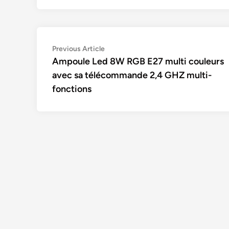
Navigation
Previous
Previous Article
article:
Ampoule Led 8W RGB E27 multi couleurs
de
avec sa télécommande 2,4 GHZ multi-
l’article
fonctions