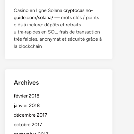
Casino en ligne Solana
cryptocasino-
guide.com/solana/
— mots clés / points
clés à inclure: dépôts et retraits
ultra‑rapides en SOL, frais de transaction
très faibles, anonymat et sécurité grâce à
la blockchain
Archives
février 2018
janvier 2018
décembre 2017
octobre 2017