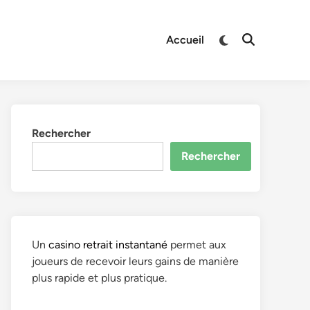
Switch
Accueil
Open
to
Search
dark
mode
Rechercher
Rechercher
Un
casino retrait instantané
permet aux
joueurs de recevoir leurs gains de manière
plus rapide et plus pratique.