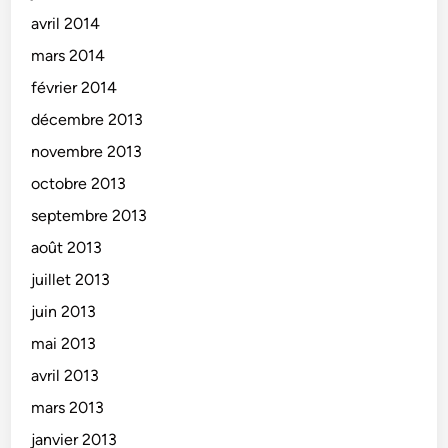
avril 2014
mars 2014
février 2014
décembre 2013
novembre 2013
octobre 2013
septembre 2013
août 2013
juillet 2013
juin 2013
mai 2013
avril 2013
mars 2013
janvier 2013