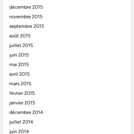
décembre 2015
novembre 2015
septembre 2015
août 2015
juillet 2015
juin 2015
mai 2015
avril 2015
mars 2015
février 2015
janvier 2015
décembre 2014
juillet 2014
juin 2014