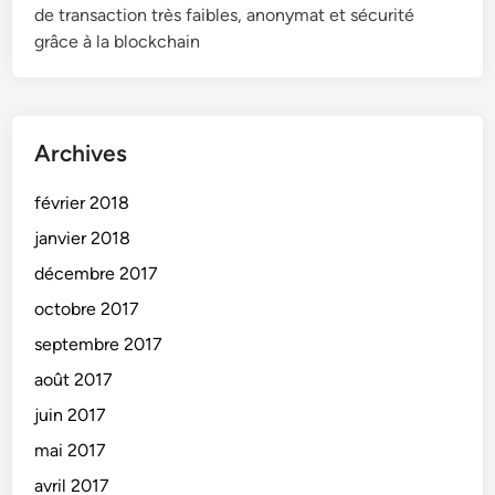
de transaction très faibles, anonymat et sécurité
grâce à la blockchain
Archives
février 2018
janvier 2018
décembre 2017
octobre 2017
septembre 2017
août 2017
juin 2017
mai 2017
avril 2017