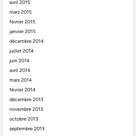
avril 2015
mars 2015
février 2015
janvier 2015
décembre 2014
juillet 2014
juin 2014
avril 2014
mars 2014
février 2014
décembre 2013
novembre 2013
octobre 2013
septembre 2013