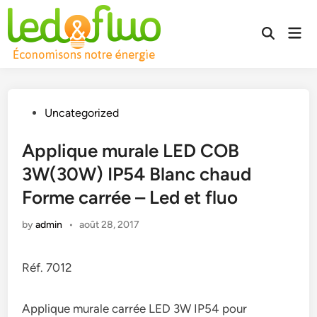
Skip
to
Mai
Open
content
Men
Search
Posted
Uncategorized
in
Applique murale LED COB
3W(30W) IP54 Blanc chaud
Forme carrée – Led et fluo
by
admin
•
août 28, 2017
Réf. 7012
Applique murale carrée LED 3W IP54 pour