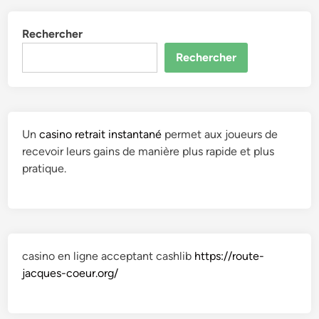
Rechercher
Rechercher
Un
casino retrait instantané
permet aux joueurs de
recevoir leurs gains de manière plus rapide et plus
pratique.
casino en ligne acceptant cashlib
https://route-
jacques-coeur.org/