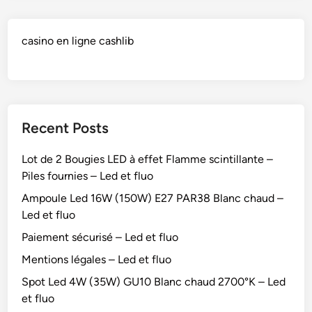
casino en ligne cashlib
Recent Posts
Lot de 2 Bougies LED à effet Flamme scintillante –
Piles fournies – Led et fluo
Ampoule Led 16W (150W) E27 PAR38 Blanc chaud –
Led et fluo
Paiement sécurisé – Led et fluo
Mentions légales – Led et fluo
Spot Led 4W (35W) GU10 Blanc chaud 2700°K – Led
et fluo