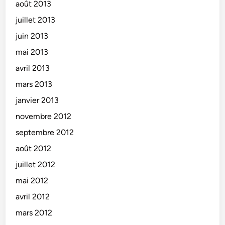
août 2013
juillet 2013
juin 2013
mai 2013
avril 2013
mars 2013
janvier 2013
novembre 2012
septembre 2012
août 2012
juillet 2012
mai 2012
avril 2012
mars 2012