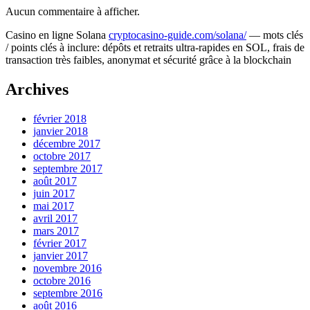
Aucun commentaire à afficher.
Casino en ligne Solana
cryptocasino-guide.com/solana/
— mots clés
/ points clés à inclure: dépôts et retraits ultra‑rapides en SOL, frais de
transaction très faibles, anonymat et sécurité grâce à la blockchain
Archives
février 2018
janvier 2018
décembre 2017
octobre 2017
septembre 2017
août 2017
juin 2017
mai 2017
avril 2017
mars 2017
février 2017
janvier 2017
novembre 2016
octobre 2016
septembre 2016
août 2016