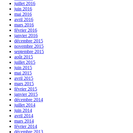
juillet 2016
juin 2016
mai 2016
avril 2016
mars 2016
février 2016
janvier 2016
décembre 2015
novembre 2015
septembre 2015
août 2015
juillet 2015
juin 2015
mai 2015
avril 2015
mars 2015
février 2015
janvier 2015
décembre 2014
juillet 2014
juin 2014
avril 2014
mars 2014
février 2014
décembre 2013