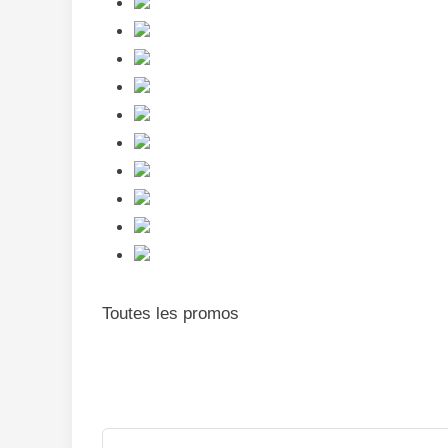
Toutes les promos