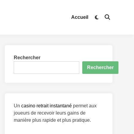
Switch
Accueil
Open
to
Search
dark
mode
Rechercher
Rechercher
Un
casino retrait instantané
permet aux
joueurs de recevoir leurs gains de
manière plus rapide et plus pratique.