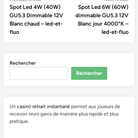
Navigation
article:
artic
Spot Led 4W (40W)
Spot Led 6W (60W)
de
GU5.3 Dimmable 12V
dimmable GU5.3 12V
l’article
Blanc chaud – led-et-
Blanc jour 4000°K –
fluo
led-et-fluo
Rechercher
Rechercher
Un
casino retrait instantané
permet aux joueurs de
recevoir leurs gains de manière plus rapide et plus
pratique.