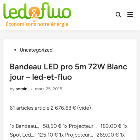
Skip
to
Mai
Open
content
Men
Search
Posted
Uncategorized
in
Bandeau LED pro 5m 72W Blanc
jour – led-et-fluo
by
admin
•
mars 25, 2015
61 articles article 2 676,63 € (vide)
1x Bandeau… 58,50 € 1x Projecteur… 189,00 € 1x
Spot Led… 125,10 € 1x Projecteur… 269,00 € 1x