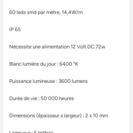
60 leds smd par mètre, 14,4W/m
IP 65
Nécessite une alimentation 12 Volt DC 72w
Blanc lumière du jour : 6400 °K
Puissance lumineuse : 3600 lumens
Durée de vie : 50 000 heures
Dimensions (épaisseur x largeur) : 2 x 10 mm
Longueur : 5 mètres