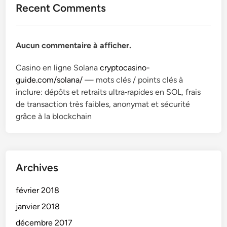
Recent Comments
Aucun commentaire à afficher.
Casino en ligne Solana
cryptocasino-
guide.com/solana/
— mots clés / points clés à
inclure: dépôts et retraits ultra‑rapides en SOL, frais
de transaction très faibles, anonymat et sécurité
grâce à la blockchain
Archives
février 2018
janvier 2018
décembre 2017