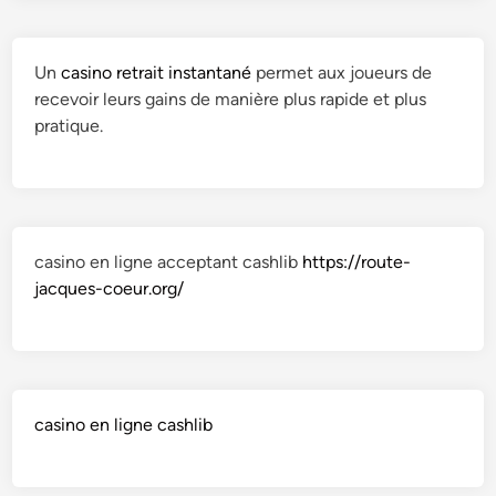
Un
casino retrait instantané
permet aux joueurs de
recevoir leurs gains de manière plus rapide et plus
pratique.
casino en ligne acceptant cashlib
https://route-
jacques-coeur.org/
casino en ligne cashlib