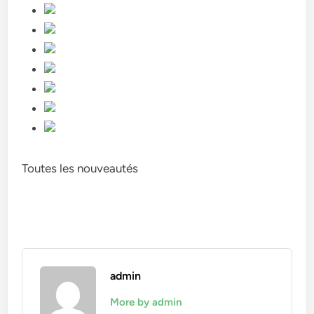
Toutes les nouveautés
admin
More by admin