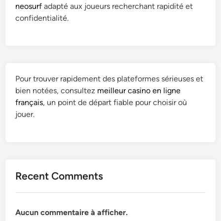
neosurf
adapté aux joueurs recherchant rapidité et
confidentialité.
Pour trouver rapidement des plateformes sérieuses et
bien notées, consultez
meilleur casino en ligne
français
, un point de départ fiable pour choisir où
jouer.
Recent Comments
Aucun commentaire à afficher.