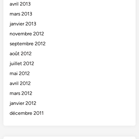
avril 2013
mars 2013
janvier 2013
novembre 2012
septembre 2012
août 2012
juillet 2012
mai 2012
avril 2012
mars 2012
janvier 2012
décembre 2011