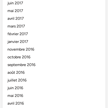
juin 2017
mai 2017
avril 2017
mars 2017
février 2017
janvier 2017
novembre 2016
octobre 2016
septembre 2016
août 2016
juillet 2016
juin 2016
mai 2016
avril 2016