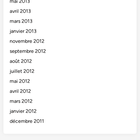
mai 2013
avril 2013
mars 2013
janvier 2013
novembre 2012
septembre 2012
août 2012
juillet 2012
mai 2012
avril 2012
mars 2012
janvier 2012
décembre 2011