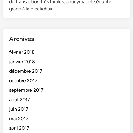
de transaction très faibles, anonymat et sécurité
grâce à la blockchain
Archives
février 2018
janvier 2018
décembre 2017
octobre 2017
septembre 2017
août 2017
juin 2017
mai 2017
avril 2017