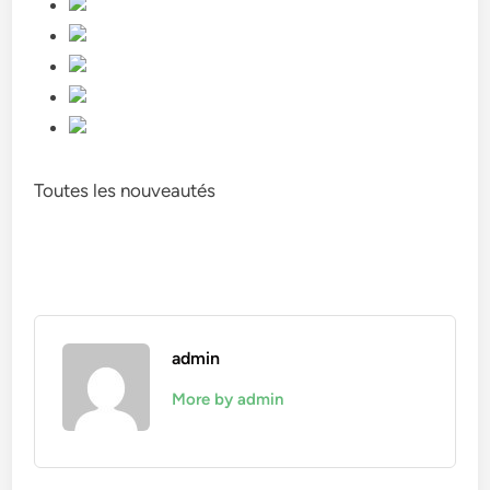
Toutes les nouveautés
admin
More by admin