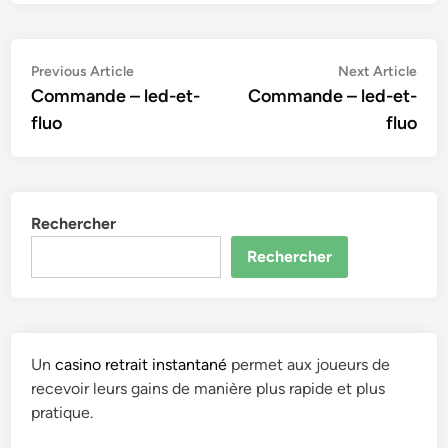
Navigation
Previous
Nex
Previous Article
Next Article
article:
artic
Commande – led-et-
Commande – led-et-
de
fluo
fluo
l’article
Rechercher
Rechercher
Un
casino retrait instantané
permet aux joueurs de
recevoir leurs gains de manière plus rapide et plus
pratique.