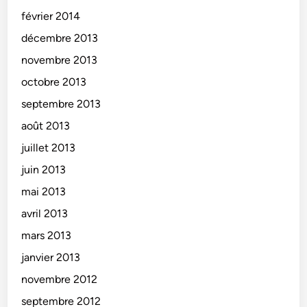
février 2014
décembre 2013
novembre 2013
octobre 2013
septembre 2013
août 2013
juillet 2013
juin 2013
mai 2013
avril 2013
mars 2013
janvier 2013
novembre 2012
septembre 2012