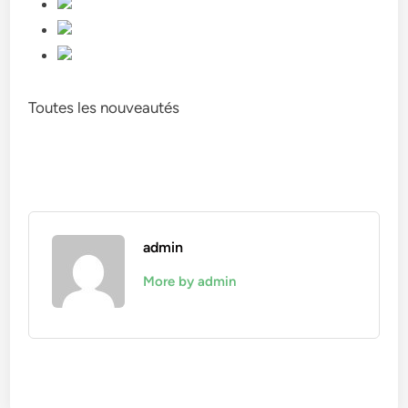
Toutes les nouveautés
admin
More by admin