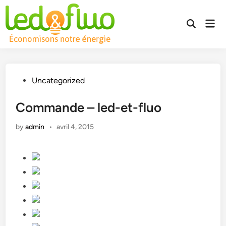
Skip
to
Mai
Open
content
Men
Search
Posted
Uncategorized
in
Commande – led-et-fluo
by
admin
•
avril 4, 2015