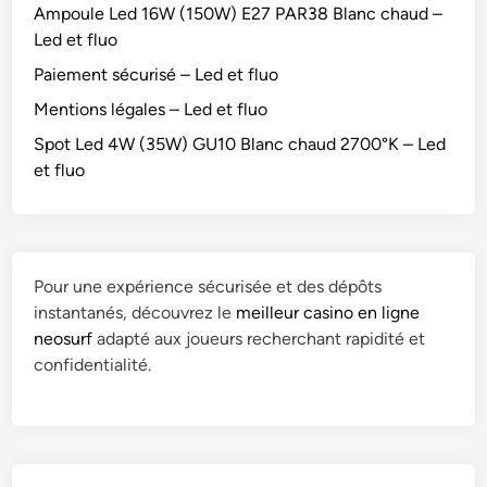
Ampoule Led 16W (150W) E27 PAR38 Blanc chaud –
Led et fluo
Paiement sécurisé – Led et fluo
Mentions légales – Led et fluo
Spot Led 4W (35W) GU10 Blanc chaud 2700°K – Led
et fluo
Pour une expérience sécurisée et des dépôts
instantanés, découvrez le
meilleur casino en ligne
neosurf
adapté aux joueurs recherchant rapidité et
confidentialité.