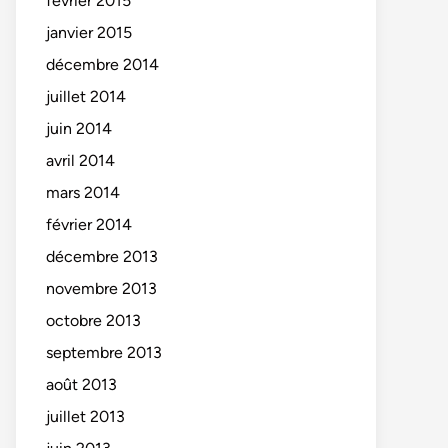
février 2015
janvier 2015
décembre 2014
juillet 2014
juin 2014
avril 2014
mars 2014
février 2014
décembre 2013
novembre 2013
octobre 2013
septembre 2013
août 2013
juillet 2013