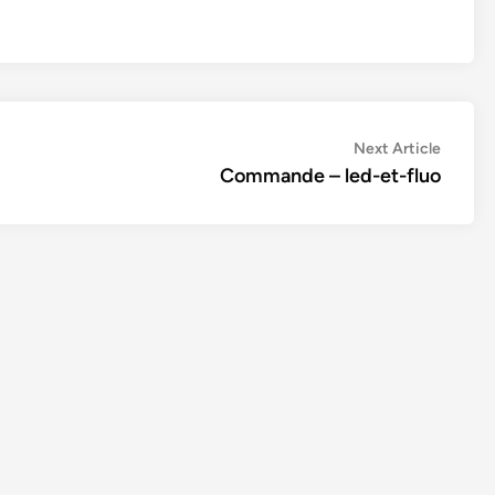
Next
Next Article
article:
Commande – led-et-fluo