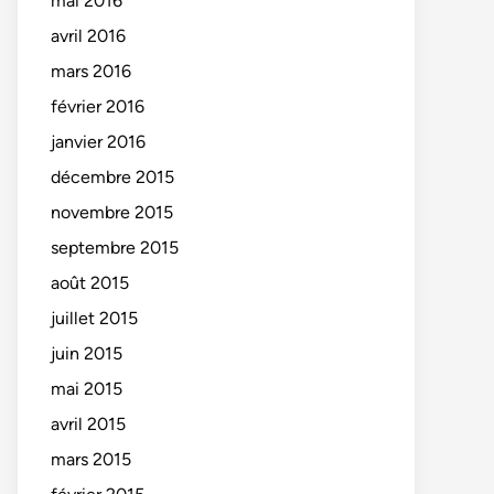
mai 2016
avril 2016
mars 2016
février 2016
janvier 2016
décembre 2015
novembre 2015
septembre 2015
août 2015
juillet 2015
juin 2015
mai 2015
avril 2015
mars 2015