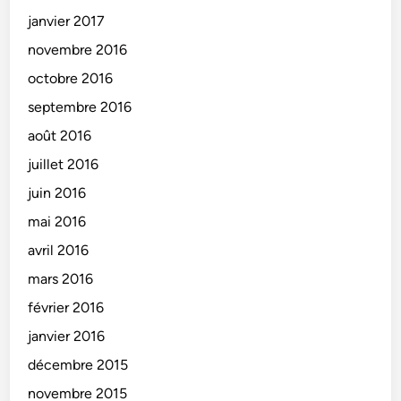
janvier 2017
novembre 2016
octobre 2016
septembre 2016
août 2016
juillet 2016
juin 2016
mai 2016
avril 2016
mars 2016
février 2016
janvier 2016
décembre 2015
novembre 2015