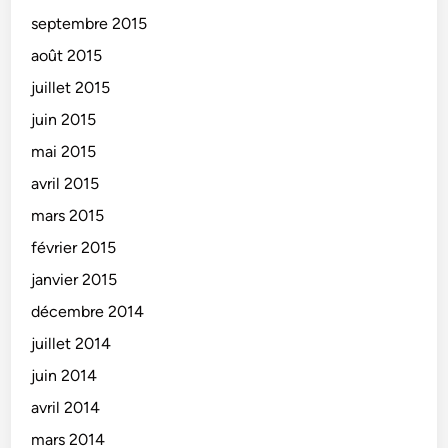
septembre 2015
août 2015
juillet 2015
juin 2015
mai 2015
avril 2015
mars 2015
février 2015
janvier 2015
décembre 2014
juillet 2014
juin 2014
avril 2014
mars 2014