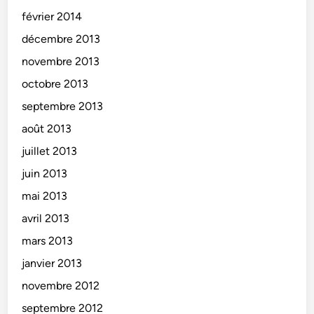
février 2014
décembre 2013
novembre 2013
octobre 2013
septembre 2013
août 2013
juillet 2013
juin 2013
mai 2013
avril 2013
mars 2013
janvier 2013
novembre 2012
septembre 2012