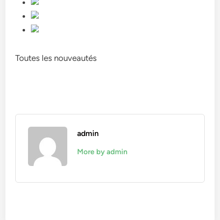
Toutes les nouveautés
admin
More by admin