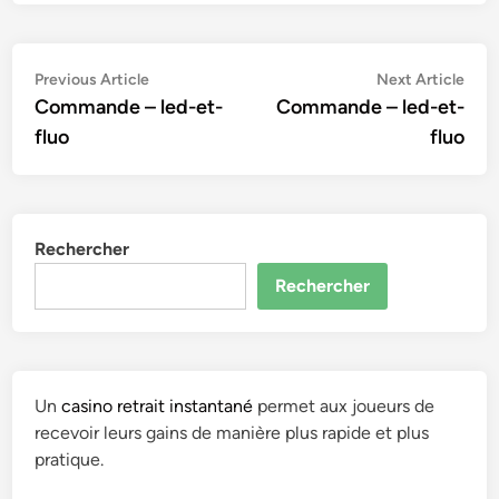
Navigation
Previous
Nex
Previous Article
Next Article
article:
artic
Commande – led-et-
Commande – led-et-
de
fluo
fluo
l’article
Rechercher
Rechercher
Un
casino retrait instantané
permet aux joueurs de
recevoir leurs gains de manière plus rapide et plus
pratique.