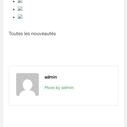
Toutes les nouveautés
admin
More by admin