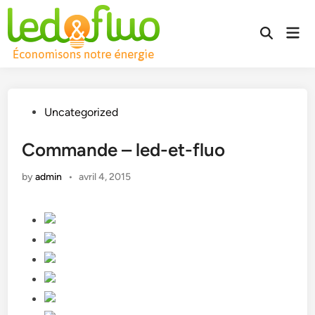
Skip
to
Mai
Open
content
Men
Search
Posted
Uncategorized
in
Commande – led-et-fluo
by
admin
•
avril 4, 2015