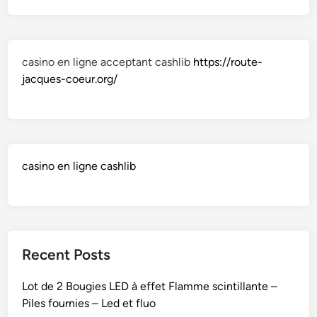
casino en ligne acceptant cashlib
https://route-
jacques-coeur.org/
casino en ligne cashlib
Recent Posts
Lot de 2 Bougies LED à effet Flamme scintillante –
Piles fournies – Led et fluo