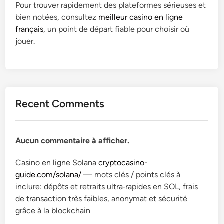
Pour trouver rapidement des plateformes sérieuses et
bien notées, consultez
meilleur casino en ligne
français
, un point de départ fiable pour choisir où
jouer.
Recent Comments
Aucun commentaire à afficher.
Casino en ligne Solana
cryptocasino-
guide.com/solana/
— mots clés / points clés à
inclure: dépôts et retraits ultra‑rapides en SOL, frais
de transaction très faibles, anonymat et sécurité
grâce à la blockchain