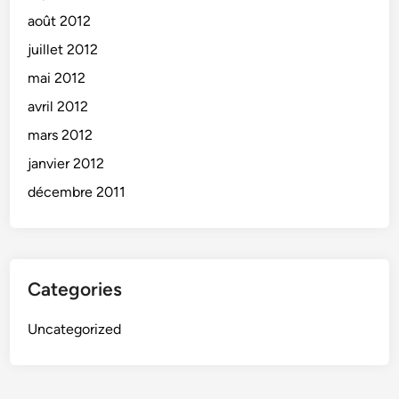
août 2012
juillet 2012
mai 2012
avril 2012
mars 2012
janvier 2012
décembre 2011
Categories
Uncategorized