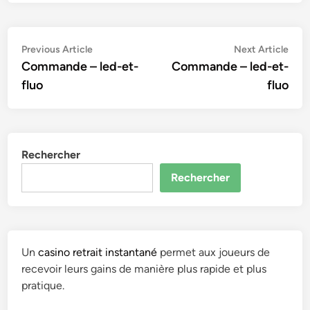
Navigation
Previous
Nex
Previous Article
Next Article
article:
artic
Commande – led-et-
Commande – led-et-
de
fluo
fluo
l’article
Rechercher
Rechercher
Un
casino retrait instantané
permet aux joueurs de
recevoir leurs gains de manière plus rapide et plus
pratique.