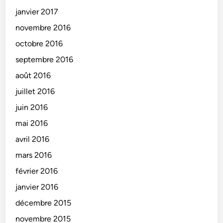
janvier 2017
novembre 2016
octobre 2016
septembre 2016
août 2016
juillet 2016
juin 2016
mai 2016
avril 2016
mars 2016
février 2016
janvier 2016
décembre 2015
novembre 2015