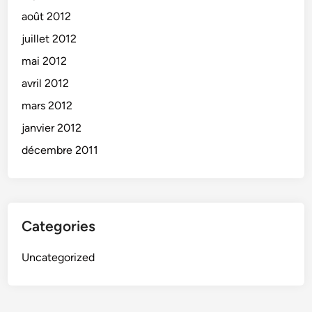
août 2012
juillet 2012
mai 2012
avril 2012
mars 2012
janvier 2012
décembre 2011
Categories
Uncategorized