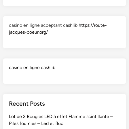
casino en ligne acceptant cashlib
https://route-
jacques-coeur.org/
casino en ligne cashlib
Recent Posts
Lot de 2 Bougies LED à effet Flamme scintillante –
Piles fournies – Led et fluo