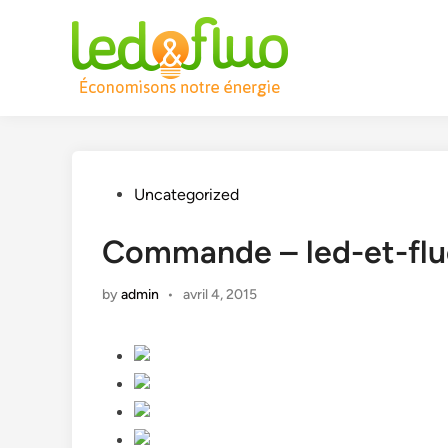
Skip
to
content
Posted
Uncategorized
in
Commande – led-et-fl
by
admin
•
avril 4, 2015