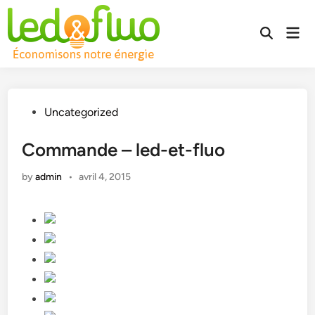
Skip
to
Mai
Open
content
Men
Search
Posted
Uncategorized
in
Commande – led-et-fluo
by
admin
•
avril 4, 2015