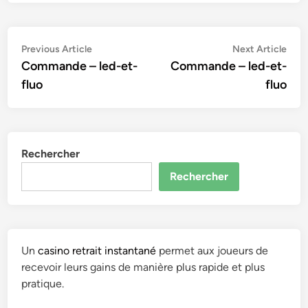
Navigation
Previous
Nex
Previous Article
Next Article
article:
artic
Commande – led-et-
Commande – led-et-
de
fluo
fluo
l’article
Rechercher
Rechercher
Un
casino retrait instantané
permet aux joueurs de
recevoir leurs gains de manière plus rapide et plus
pratique.