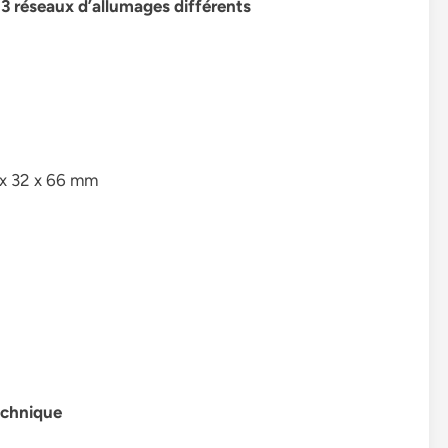
r
3 réseaux d’allumages différents
3 x 32 x 66 mm
technique