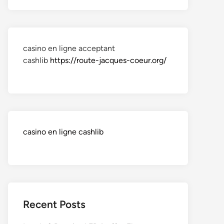
casino en ligne acceptant
cashlib
https://route-jacques-coeur.org/
casino en ligne cashlib
Recent Posts