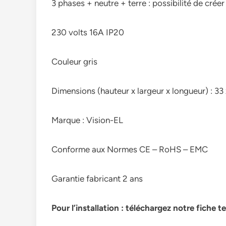
3 phases + neutre + terre : possibilité de crée
230 volts 16A IP20
Couleur gris
Dimensions (hauteur x largeur x longueur) : 3
Marque : Vision-EL
Conforme aux Normes CE – RoHS – EMC
Garantie fabricant 2 ans
Pour l’installation : téléchargez notre fiche 