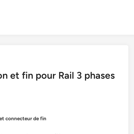
 et fin pour Rail 3 phases
 et connecteur de fin