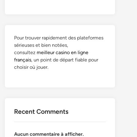
Pour trouver rapidement des plateformes
sérieuses et bien notées,
consultez
meilleur casino en ligne
français
, un point de départ fiable pour
choisir où jouer.
Recent Comments
Aucun commentaire à afficher.