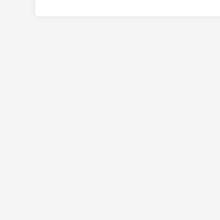
l’article