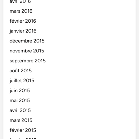
avril 2016
mars 2016
février 2016
janvier 2016
décembre 2015
novembre 2015
septembre 2015
août 2015
juillet 2015
juin 2015
mai 2015
avril 2015
mars 2015
février 2015