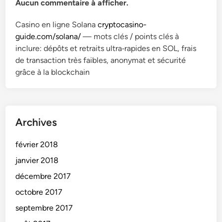
Aucun commentaire à afficher.
Casino en ligne Solana
cryptocasino-
guide.com/solana/
— mots clés / points clés à
inclure: dépôts et retraits ultra‑rapides en SOL, frais
de transaction très faibles, anonymat et sécurité
grâce à la blockchain
Archives
février 2018
janvier 2018
décembre 2017
octobre 2017
septembre 2017