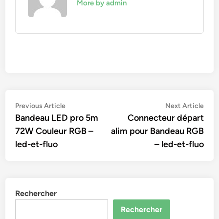
More by admin
Navigation
Previous
Nex
Previous Article
Next Article
article:
artic
Bandeau LED pro 5m
Connecteur départ
de
72W Couleur RGB –
alim pour Bandeau RGB
l’article
led-et-fluo
– led-et-fluo
Rechercher
Rechercher