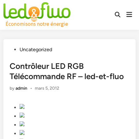
Skip
to
Mai
Open
content
Men
Search
Posted
Uncategorized
in
Contrôleur LED RGB
Télécommande RF – led-et-fluo
by
admin
•
mars 5, 2012