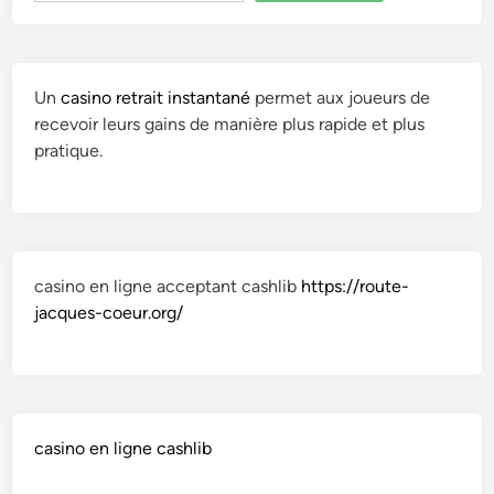
Un
casino retrait instantané
permet aux joueurs de
recevoir leurs gains de manière plus rapide et plus
pratique.
casino en ligne acceptant cashlib
https://route-
jacques-coeur.org/
casino en ligne cashlib