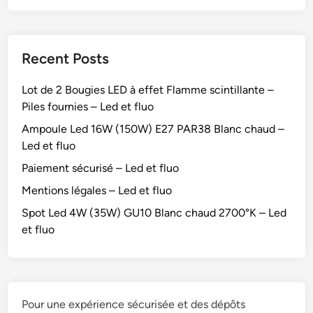
Recent Posts
Lot de 2 Bougies LED à effet Flamme scintillante –
Piles fournies – Led et fluo
Ampoule Led 16W (150W) E27 PAR38 Blanc chaud –
Led et fluo
Paiement sécurisé – Led et fluo
Mentions légales – Led et fluo
Spot Led 4W (35W) GU10 Blanc chaud 2700°K – Led
et fluo
Pour une expérience sécurisée et des dépôts