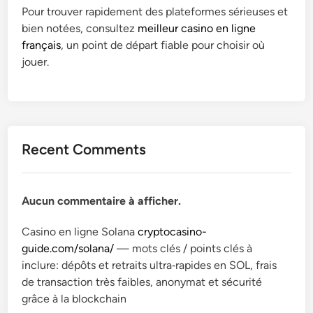
Pour trouver rapidement des plateformes sérieuses et
bien notées, consultez
meilleur casino en ligne
français
, un point de départ fiable pour choisir où
jouer.
Recent Comments
Aucun commentaire à afficher.
Casino en ligne Solana
cryptocasino-
guide.com/solana/
— mots clés / points clés à
inclure: dépôts et retraits ultra‑rapides en SOL, frais
de transaction très faibles, anonymat et sécurité
grâce à la blockchain