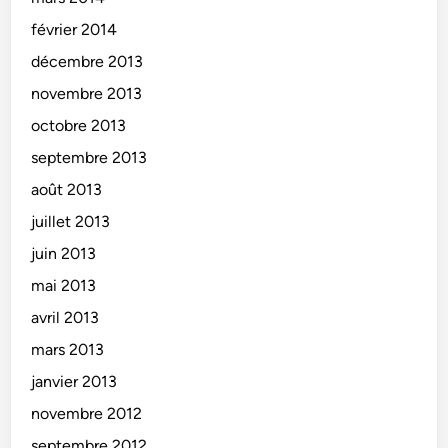
février 2014
décembre 2013
novembre 2013
octobre 2013
septembre 2013
août 2013
juillet 2013
juin 2013
mai 2013
avril 2013
mars 2013
janvier 2013
novembre 2012
septembre 2012