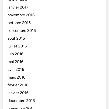
janvier 2017
novembre 2016
octobre 2016
septembre 2016
août 2016
juillet 2016
juin 2016
mai 2016
avril 2016
mars 2016
février 2016
janvier 2016
décembre 2015
novembre 2015