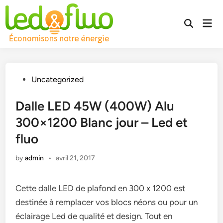
Skip
to
Mai
Open
content
Men
Search
Posted
Uncategorized
in
Dalle LED 45W (400W) Alu
300×1200 Blanc jour – Led et
fluo
by
admin
•
avril 21, 2017
Cette dalle LED de plafond en 300 x 1200 est
destinée à remplacer vos blocs néons ou pour un
éclairage Led de qualité et design. Tout en