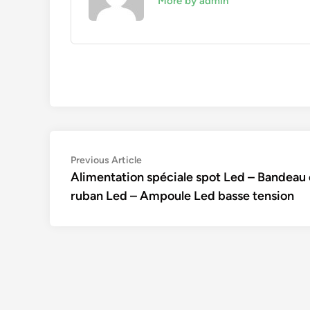
More by admin
Navigation
Previous
Previous Article
article:
Alimentation spéciale spot Led – Bandeau 
de
ruban Led – Ampoule Led basse tension
l’article