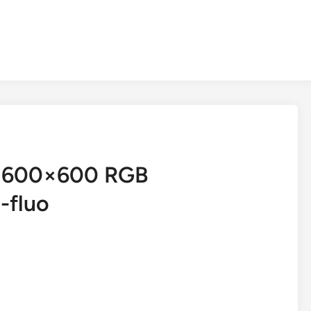
) 600×600 RGB
-fluo