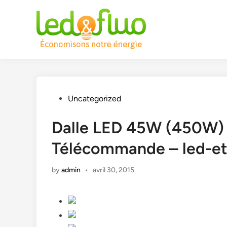
Skip
to
content
Posted
Uncategorized
in
Dalle LED 45W (450W
Télécommande – led-et
by
admin
•
avril 30, 2015