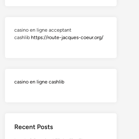
casino en ligne acceptant
cashlib
https://route-jacques-coeur.org/
casino en ligne cashlib
Recent Posts