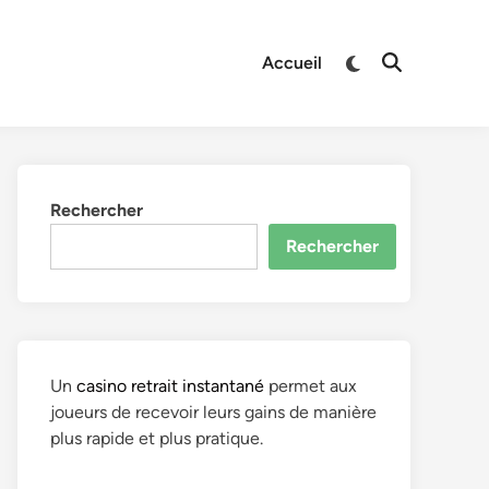
Switch
Accueil
Open
to
Search
dark
mode
Rechercher
Rechercher
Un
casino retrait instantané
permet aux
joueurs de recevoir leurs gains de manière
plus rapide et plus pratique.