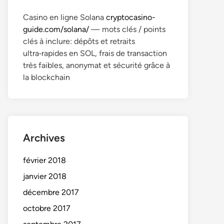
Casino en ligne Solana
cryptocasino-
guide.com/solana/
— mots clés / points
clés à inclure: dépôts et retraits
ultra‑rapides en SOL, frais de transaction
très faibles, anonymat et sécurité grâce à
la blockchain
Archives
février 2018
janvier 2018
décembre 2017
octobre 2017