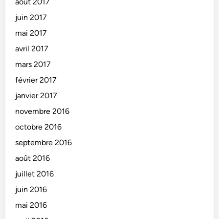
août 2017
juin 2017
mai 2017
avril 2017
mars 2017
février 2017
janvier 2017
novembre 2016
octobre 2016
septembre 2016
août 2016
juillet 2016
juin 2016
mai 2016