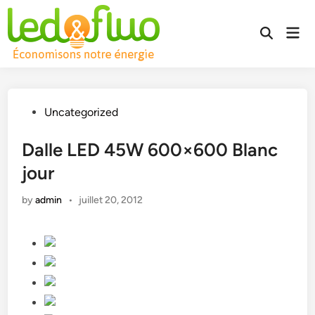
Skip
to
Mai
Open
content
Men
Search
Posted
Uncategorized
in
Dalle LED 45W 600×600 Blanc
jour
by
admin
•
juillet 20, 2012