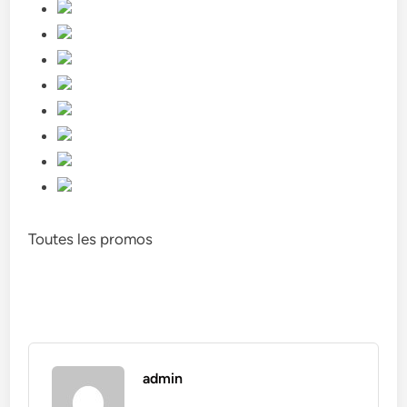
Toutes les promos
admin