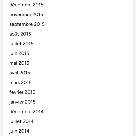
décembre 2015
novembre 2015
septembre 2015
août 2015
juillet 2015
juin 2015
mai 2015
avril 2015
mars 2015
février 2015
janvier 2015
décembre 2014
juillet 2014
juin 2014