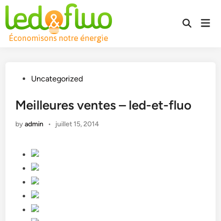
Skip
to
Mai
Open
content
Men
Search
Posted
Uncategorized
in
Meilleures ventes – led-et-fluo
by
admin
•
juillet 15, 2014