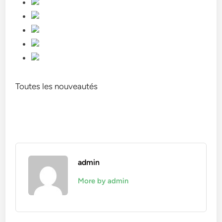
Toutes les nouveautés
admin
More by admin