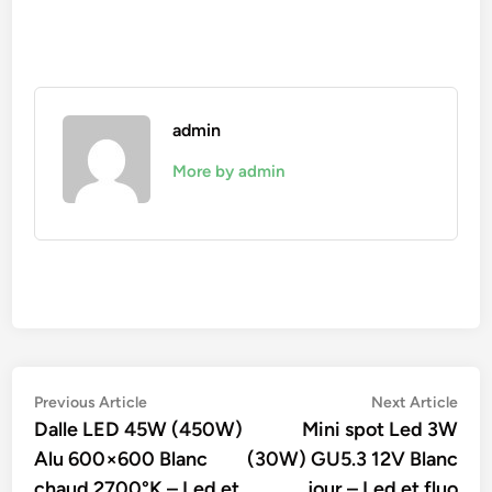
admin
More by admin
Navigation
Previous
Nex
Previous Article
Next Article
article:
artic
Dalle LED 45W (450W)
Mini spot Led 3W
de
Alu 600×600 Blanc
(30W) GU5.3 12V Blanc
l’article
chaud 2700°K – Led et
jour – Led et fluo