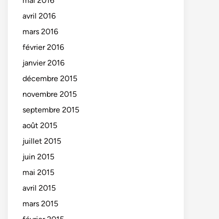
mai 2016
avril 2016
mars 2016
février 2016
janvier 2016
décembre 2015
novembre 2015
septembre 2015
août 2015
juillet 2015
juin 2015
mai 2015
avril 2015
mars 2015