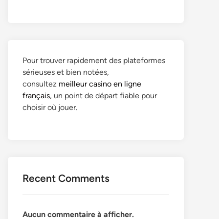
Pour trouver rapidement des plateformes
sérieuses et bien notées,
consultez
meilleur casino en ligne
français
, un point de départ fiable pour
choisir où jouer.
Recent Comments
Aucun commentaire à afficher.