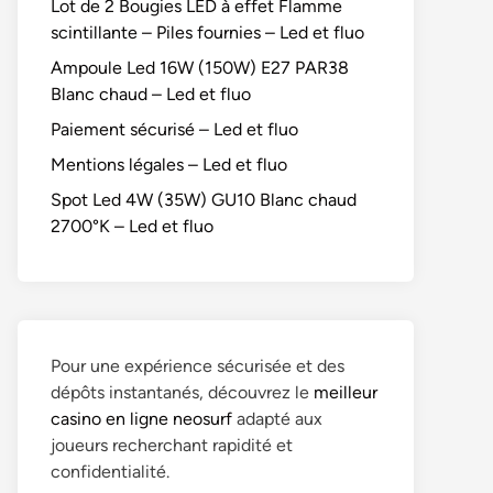
Lot de 2 Bougies LED à effet Flamme
scintillante – Piles fournies – Led et fluo
Ampoule Led 16W (150W) E27 PAR38
Blanc chaud – Led et fluo
Paiement sécurisé – Led et fluo
Mentions légales – Led et fluo
Spot Led 4W (35W) GU10 Blanc chaud
2700°K – Led et fluo
Pour une expérience sécurisée et des
dépôts instantanés, découvrez le
meilleur
casino en ligne neosurf
adapté aux
joueurs recherchant rapidité et
confidentialité.