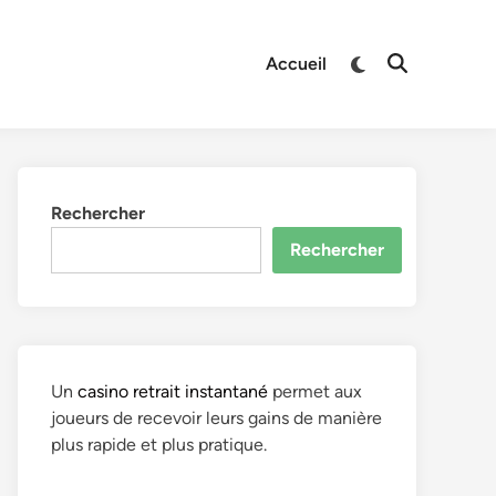
Switch
Accueil
Open
to
Search
dark
mode
Rechercher
Rechercher
Un
casino retrait instantané
permet aux
joueurs de recevoir leurs gains de manière
plus rapide et plus pratique.