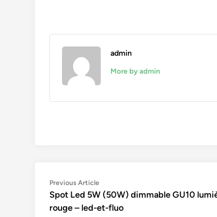
admin
More by admin
Navigation
Previous
Previous Article
article:
Spot Led 5W (50W) dimmable GU10 lumi
de
rouge – led-et-fluo
l’article