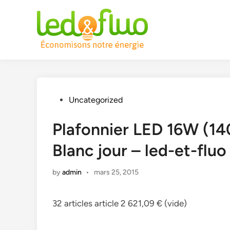
Skip
to
content
Posted
Uncategorized
in
Plafonnier LED 16W (1
Blanc jour – led-et-fluo
by
admin
•
mars 25, 2015
32 articles article 2 621,09 € (vide)