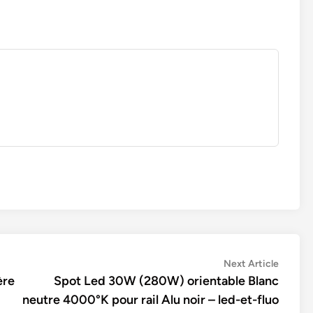
Next
Next Article
article:
ère
Spot Led 30W (280W) orientable Blanc
neutre 4000°K pour rail Alu noir – led-et-fluo