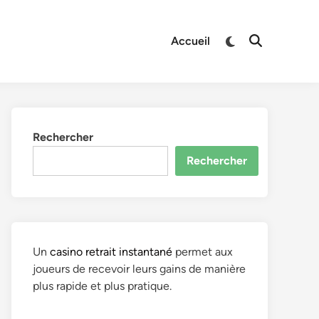
Switch
Accueil
Open
to
Search
dark
mode
Rechercher
Rechercher
Un
casino retrait instantané
permet aux
joueurs de recevoir leurs gains de manière
plus rapide et plus pratique.