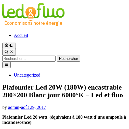
Skip
to
content
Accueil
Switch
to
Open
dark
Search
Rechercher :
mode
Main
Menu
Posted
Uncategorized
in
Plafonnier Led 20W (180W) encastrable
200×200 Blanc jour 6000°K – Led et fluo
by
admin
•
août 29, 2017
Plafonnier Led 20 watt (équivalent à 180 watt d’une ampoule à
incandescence)