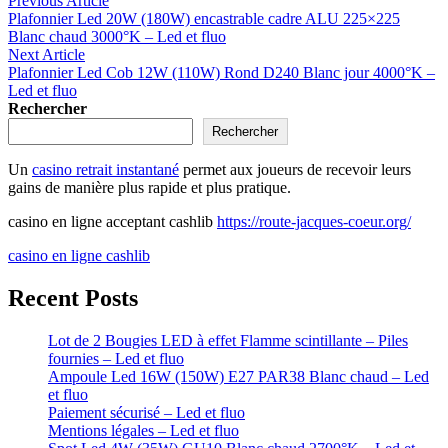
Navigation
Previous Article
article:
Plafonnier Led 20W (180W) encastrable cadre ALU 225×225
de
Blanc chaud 3000°K – Led et fluo
l’article
Next
Next Article
article:
Plafonnier Led Cob 12W (110W) Rond D240 Blanc jour 4000°K –
Led et fluo
Rechercher
Rechercher
Un
casino retrait instantané
permet aux joueurs de recevoir leurs
gains de manière plus rapide et plus pratique.
casino en ligne acceptant cashlib
https://route-jacques-coeur.org/
casino en ligne cashlib
Recent Posts
Lot de 2 Bougies LED à effet Flamme scintillante – Piles
fournies – Led et fluo
Ampoule Led 16W (150W) E27 PAR38 Blanc chaud – Led
et fluo
Paiement sécurisé – Led et fluo
Mentions légales – Led et fluo