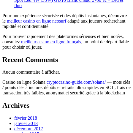
Spot Led 4W (35W) GU10 Blanc chaud 2700°K – Led et
fluo
Pour une expérience sécurisée et des dépôts instantanés, découvrez
le
meilleur casino en ligne neosurf
adapté aux joueurs recherchant
rapidité et confidentialité.
Pour trouver rapidement des plateformes sérieuses et bien notées,
consultez
meilleur casino en ligne français
, un point de départ fiable
pour choisir où jouer.
Recent Comments
Aucun commentaire à afficher.
Casino en ligne Solana
cryptocasino-guide.com/solana/
— mots clés
/ points clés à inclure: dépôts et retraits ultra‑rapides en SOL, frais de
transaction très faibles, anonymat et sécurité grâce à la blockchain
Archives
février 2018
janvier 2018
décembre 2017