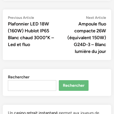
Navigation
Previous
Nex
Previous Article
Next Article
article:
artic
Plafonnier LED 18W
Ampoule fluo
de
(160W) Hublot IP65
compacte 26W
l’article
Blanc chaud 3000°K –
(équivalent 150W)
Led et fluo
G24D-3 – Blanc
lumière du jour
Rechercher
Rechercher
Un
casino retrait instantané
permet aux joueurs de