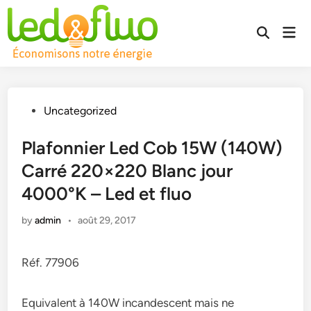
Skip
to
Mai
Open
content
Men
Search
Posted
Uncategorized
in
Plafonnier Led Cob 15W (140W)
Carré 220×220 Blanc jour
4000°K – Led et fluo
by
admin
•
août 29, 2017
Réf. 77906
Equivalent à 140W incandescent mais ne