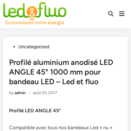
Skip
to
Mai
Open
content
Men
Search
Posted
Uncategorized
in
Profilé aluminium anodisé LED
ANGLE 45° 1000 mm pour
bandeau LED – Led et fluo
by
admin
•
août 29, 2017
Profilé LED ANGLE 45°
Compatible avec tous nos bandeaux Led « nu »