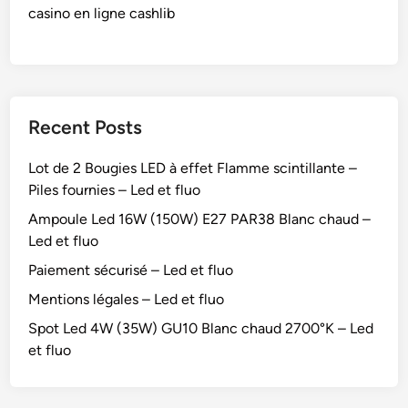
casino en ligne cashlib
Recent Posts
Lot de 2 Bougies LED à effet Flamme scintillante –
Piles fournies – Led et fluo
Ampoule Led 16W (150W) E27 PAR38 Blanc chaud –
Led et fluo
Paiement sécurisé – Led et fluo
Mentions légales – Led et fluo
Spot Led 4W (35W) GU10 Blanc chaud 2700°K – Led
et fluo