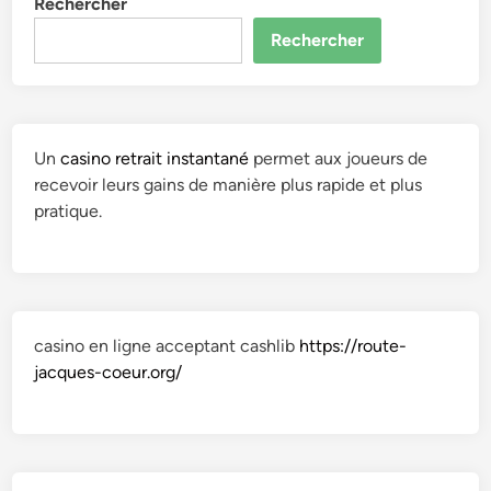
Rechercher
Rechercher
Un
casino retrait instantané
permet aux joueurs de
recevoir leurs gains de manière plus rapide et plus
pratique.
casino en ligne acceptant cashlib
https://route-
jacques-coeur.org/