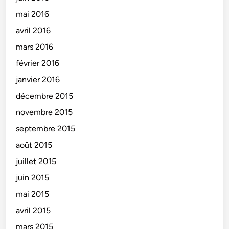
mai 2016
avril 2016
mars 2016
février 2016
janvier 2016
décembre 2015
novembre 2015
septembre 2015
août 2015
juillet 2015
juin 2015
mai 2015
avril 2015
mars 2015