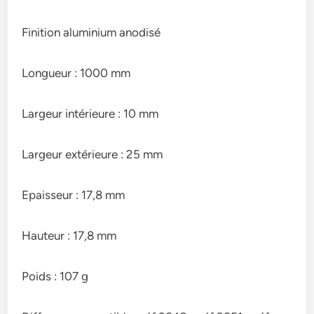
Finition aluminium anodisé
Longueur : 1000 mm
Largeur intérieure : 10 mm
Largeur extérieure : 25 mm
Epaisseur : 17,8 mm
Hauteur : 17,8 mm
Poids : 107 g