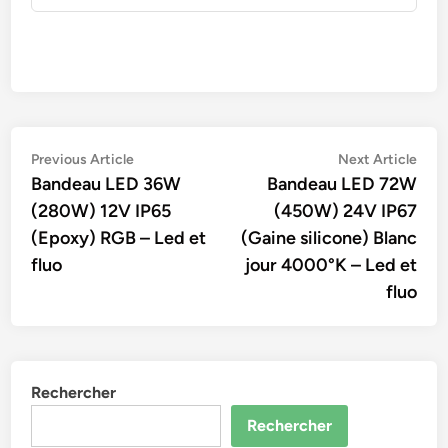
Navigation
Previous
Nex
Previous Article
Next Article
article:
artic
Bandeau LED 36W
Bandeau LED 72W
de
(280W) 12V IP65
(450W) 24V IP67
l’article
(Epoxy) RGB – Led et
(Gaine silicone) Blanc
fluo
jour 4000°K – Led et
fluo
Rechercher
Rechercher