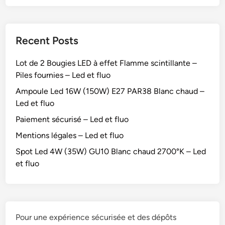
Recent Posts
Lot de 2 Bougies LED à effet Flamme scintillante –
Piles fournies – Led et fluo
Ampoule Led 16W (150W) E27 PAR38 Blanc chaud –
Led et fluo
Paiement sécurisé – Led et fluo
Mentions légales – Led et fluo
Spot Led 4W (35W) GU10 Blanc chaud 2700°K – Led
et fluo
Pour une expérience sécurisée et des dépôts