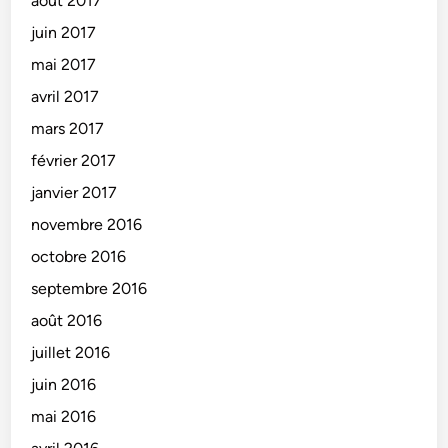
août 2017
juin 2017
mai 2017
avril 2017
mars 2017
février 2017
janvier 2017
novembre 2016
octobre 2016
septembre 2016
août 2016
juillet 2016
juin 2016
mai 2016