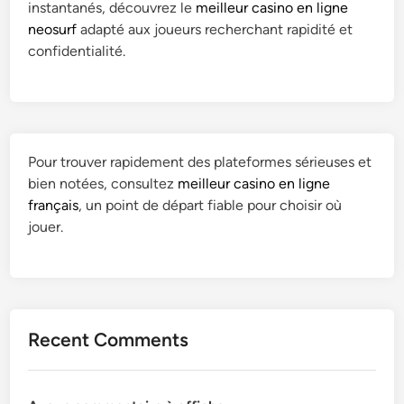
instantanés, découvrez le
meilleur casino en ligne
neosurf
adapté aux joueurs recherchant rapidité et
confidentialité.
Pour trouver rapidement des plateformes sérieuses et
bien notées, consultez
meilleur casino en ligne
français
, un point de départ fiable pour choisir où
jouer.
Recent Comments