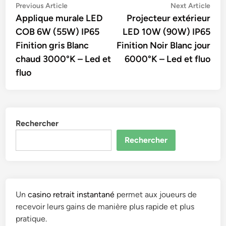
Navigation
Previous
Nex
Previous Article
Next Article
article:
artic
Applique murale LED
Projecteur extérieur
de
COB 6W (55W) IP65
LED 10W (90W) IP65
l’article
Finition gris Blanc
Finition Noir Blanc jour
chaud 3000°K – Led et
6000°K – Led et fluo
fluo
Rechercher
Rechercher
Un
casino retrait instantané
permet aux joueurs de
recevoir leurs gains de manière plus rapide et plus
pratique.