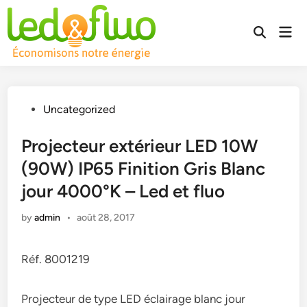
Skip
to
Mai
Open
content
Men
Search
Posted
Uncategorized
in
Projecteur extérieur LED 10W
(90W) IP65 Finition Gris Blanc
jour 4000°K – Led et fluo
by
admin
•
août 28, 2017
Réf. 8001219
Projecteur de type LED éclairage blanc jour