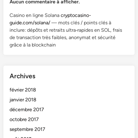
Aucun commentaire à afficher.
Casino en ligne Solana
cryptocasino-
guide.com/solana/
— mots clés / points clés à
inclure: dépôts et retraits ultra‑rapides en SOL, frais
de transaction très faibles, anonymat et sécurité
grâce à la blockchain
Archives
février 2018
janvier 2018
décembre 2017
octobre 2017
septembre 2017