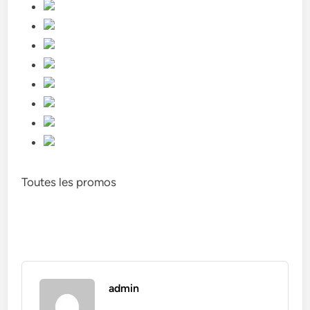
Toutes les promos
admin