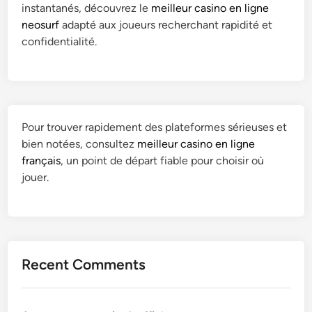
instantanés, découvrez le
meilleur casino en ligne
neosurf
adapté aux joueurs recherchant rapidité et
confidentialité.
Pour trouver rapidement des plateformes sérieuses et
bien notées, consultez
meilleur casino en ligne
français
, un point de départ fiable pour choisir où
jouer.
Recent Comments