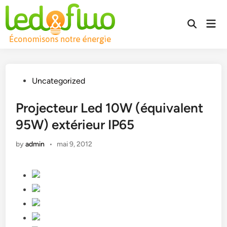
Skip
to
Mai
Open
content
Men
Search
Posted
Uncategorized
in
Projecteur Led 10W (équivalent
95W) extérieur IP65
by
admin
•
mai 9, 2012