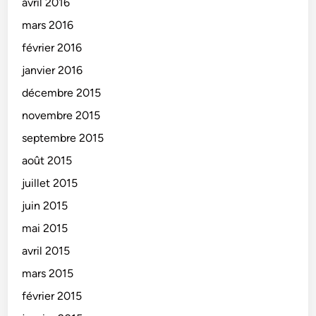
avril 2016
mars 2016
février 2016
janvier 2016
décembre 2015
novembre 2015
septembre 2015
août 2015
juillet 2015
juin 2015
mai 2015
avril 2015
mars 2015
février 2015