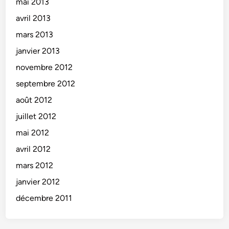
mai 2013
avril 2013
mars 2013
janvier 2013
novembre 2012
septembre 2012
août 2012
juillet 2012
mai 2012
avril 2012
mars 2012
janvier 2012
décembre 2011