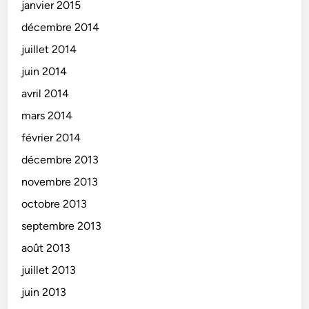
janvier 2015
décembre 2014
juillet 2014
juin 2014
avril 2014
mars 2014
février 2014
décembre 2013
novembre 2013
octobre 2013
septembre 2013
août 2013
juillet 2013
juin 2013