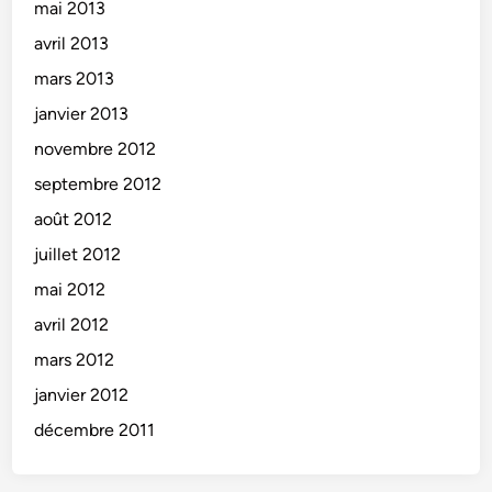
mai 2013
avril 2013
mars 2013
janvier 2013
novembre 2012
septembre 2012
août 2012
juillet 2012
mai 2012
avril 2012
mars 2012
janvier 2012
décembre 2011