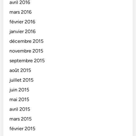
avril 2016
mars 2016
février 2016
janvier 2016
décembre 2015
novembre 2015
septembre 2015
août 2015
juillet 2015
juin 2015
mai 2015
avril 2015
mars 2015
février 2015