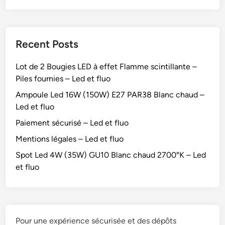
Recent Posts
Lot de 2 Bougies LED à effet Flamme scintillante –
Piles fournies – Led et fluo
Ampoule Led 16W (150W) E27 PAR38 Blanc chaud –
Led et fluo
Paiement sécurisé – Led et fluo
Mentions légales – Led et fluo
Spot Led 4W (35W) GU10 Blanc chaud 2700°K – Led
et fluo
Pour une expérience sécurisée et des dépôts