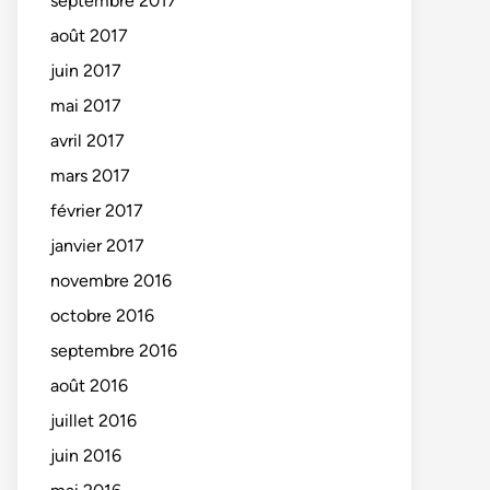
septembre 2017
août 2017
juin 2017
mai 2017
avril 2017
mars 2017
février 2017
janvier 2017
novembre 2016
octobre 2016
septembre 2016
août 2016
juillet 2016
juin 2016