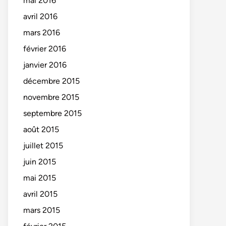
mai 2016
avril 2016
mars 2016
février 2016
janvier 2016
décembre 2015
novembre 2015
septembre 2015
août 2015
juillet 2015
juin 2015
mai 2015
avril 2015
mars 2015