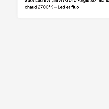
Spot Led 6W (55W) GU10 Angle 80° Blan
de
chaud 2700°K – Led et fluo
l’article