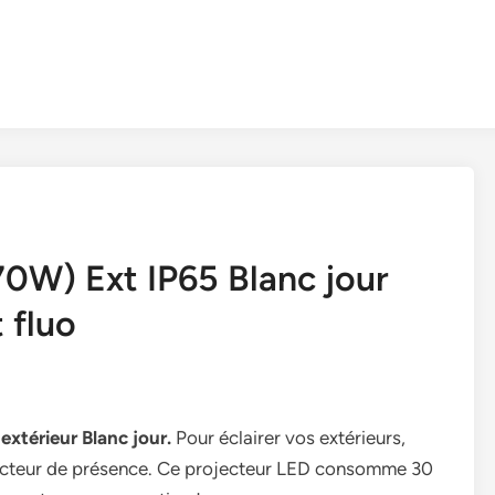
0W) Ext IP65 Blanc jour
 fluo
xtérieur Blanc jour.
Pour éclairer vos extérieurs,
étecteur de présence. Ce projecteur LED consomme 30