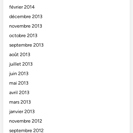
février 2014
décembre 2013
novembre 2013
octobre 2013
septembre 2013
août 2013
juillet 2013
juin 2013
mai 2013
avril 2013
mars 2013
janvier 2013
novembre 2012
septembre 2012