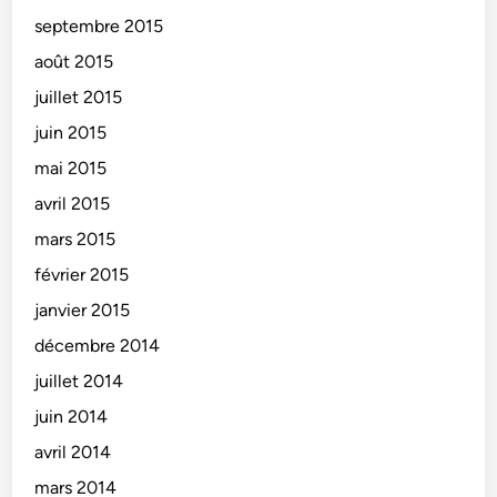
septembre 2015
août 2015
juillet 2015
juin 2015
mai 2015
avril 2015
mars 2015
février 2015
janvier 2015
décembre 2014
juillet 2014
juin 2014
avril 2014
mars 2014