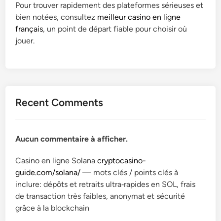
Pour trouver rapidement des plateformes sérieuses et
bien notées, consultez
meilleur casino en ligne
français
, un point de départ fiable pour choisir où
jouer.
Recent Comments
Aucun commentaire à afficher.
Casino en ligne Solana
cryptocasino-
guide.com/solana/
— mots clés / points clés à
inclure: dépôts et retraits ultra‑rapides en SOL, frais
de transaction très faibles, anonymat et sécurité
grâce à la blockchain