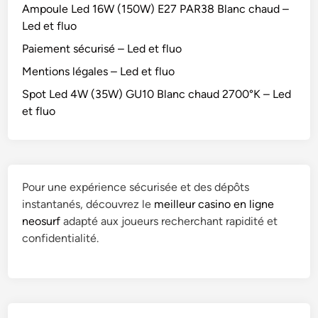
Ampoule Led 16W (150W) E27 PAR38 Blanc chaud –
Led et fluo
Paiement sécurisé – Led et fluo
Mentions légales – Led et fluo
Spot Led 4W (35W) GU10 Blanc chaud 2700°K – Led
et fluo
Pour une expérience sécurisée et des dépôts
instantanés, découvrez le
meilleur casino en ligne
neosurf
adapté aux joueurs recherchant rapidité et
confidentialité.